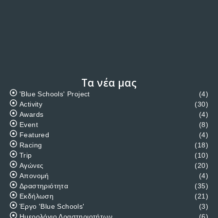
ΗΜΕΡΟΛΌΓΙΟ ΔΡΑΣΤΗΡΙΟΤΉΤΩΝ
/
ΠΡΟΤΕΙΝΌΜΕΝΑ
ΗΜΕΡΟΛΟΓΙΟ ΔΡΑΣΤΗΡΙΟΤΗΤΩΝ
Π.Ο.Ν.Α.ΘΑ – 2018
ΗΜΕΡΟΛΟΓΙΟ ΔΡΑΣΤΗΡΙΟΤΗΤΩΝ Π.Ο.Ν.Α.ΘΑ - 2018
20/1/2018 Κόψιμο βασιλόπιττας και απονομή
διπλωμάτων σχολής 2017-2018 10/2/2018
Καρναβαλίστικος Χορός Μήνα Φεβρουάριο Καταμέτρηση
σκαφών που θα λάβουν μέρος στους παγκύπριους
αγώνες ιστιοπλοΐας ανοικτής θαλάσσης…
JANUARY 8, 2018