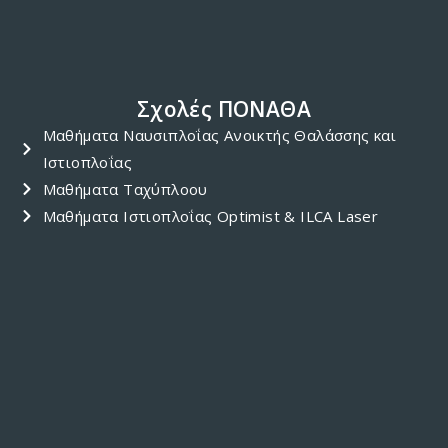
ΠΟΝΑΘΑ YACHT CLUB
Μαρίνα Λάρνακας
+357 24 664801
ponatha@cytanet.com.cy