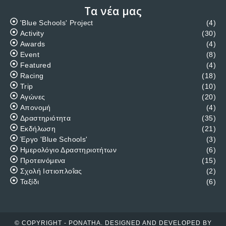
Χρήσιμες Σελίδες
Ο Όμιλος
Εγγραφή Μελών
Επικοινωνία
Πολιτική Απορρήτου
Σχολές ΠΟΝΑΘΑ
Μαθήματα Ναυσιπλοΐας Ανοικτής Θαλάσσης και