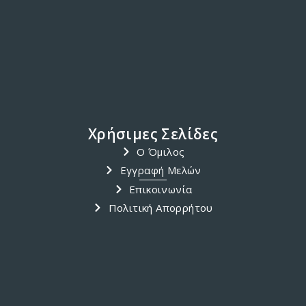
Featured
Racing
Trip
Αγώνες
Απονομή
Δραστηριότητα
Εκδήλωση
Έργο 'Blue Schools'
Ημερολόγιο Δραστηριοτήτων
Προτεινόμενα
Σχολή Ιστιοπλοΐας
Ταξίδι