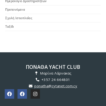
Photographs - PONATHA Nautical Club Load MoreEnd of
Content.
JULY 19, 2019
End of content
Κατηγορίες
'Blue Schools' Project
Activity
Awards
Event