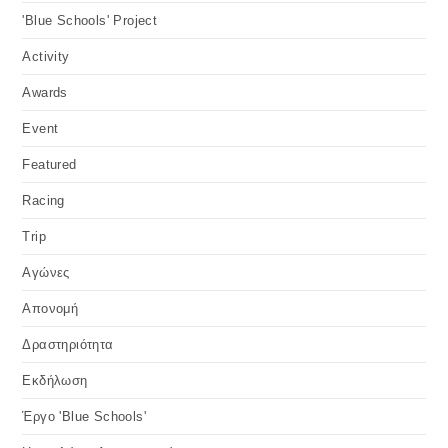
ACTIVITY
/
FEATURED
/
RACING
/
ΔΡΑΣΤΗΡΙΌΤΗΤΑ
Παγκύπριος υπεράκτιος αγώνας
2011, που διοργανώθηκε από την
Begafico