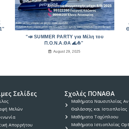
Σ
1”
“📣 SUMMER PARTY για Μέλη του
Π.Ο.Ν.Α.ΘΑ 🌊⛵”
August 29, 2025
μες Σελίδες
Σχολές ΠΟΝΑΘΑ
ιλος
Μαθήματα Ναυσιπλοΐας Αν
αφή Μελών
Θαλάσσης και Ιστιοπλοΐας
Μαθήματα Ταχύπλοου
οινωνία
Μαθήματα Ιστιοπλοΐας Opt
τική Απορρήτου