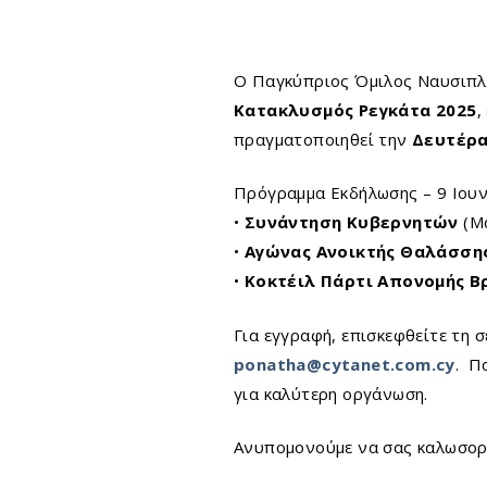
Ο Παγκύπριος Όμιλος Ναυσιπλο
Κατακλυσμός Ρεγκάτα 2025
,
πραγματοποιηθεί την
Δευτέρα,
Πρόγραμμα Εκδήλωσης – 9 Ιου
•
Συνάντηση Κυβερνητών
(Μα
•
Αγώνας Ανοικτής Θαλάσση
•
Κοκτέιλ Πάρτι Απονομής 
Για εγγραφή, επισκεφθείτε τη 
ponatha
@
cytanet
.
com
.
cy
. Π
για καλύτερη οργάνωση.
Ανυπομονούμε να σας καλωσορίσ