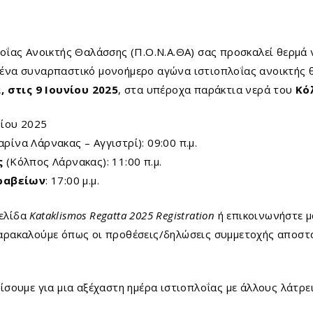
ΐας Ανοικτής Θαλάσσης (Π.Ο.Ν.Α.ΘΑ) σας προσκαλεί θερμά 
 ένα συναρπαστικό μονοήμερο αγώνα ιστιοπλοΐας ανοικτής
 στις 9 Ιουνίου 2025
, στα υπέροχα παράκτια νερά του
Κό
νίου 2025
ρίνα Λάρνακας – Αγγιστρί): 09:00 π.μ.
ς
(Κόλπος Λάρνακας): 11:00 π.μ.
Βραβείων
: 17:00 μ.μ.
σελίδα
Kataklismos Regatta 2025 Registration
ή επικοινωνήστε μ
αρακαλούμε όπως οι προθέσεις/δηλώσεις συμμετοχής αποστ
ουμε για μια αξέχαστη ημέρα ιστιοπλοΐας με άλλους λάτρε