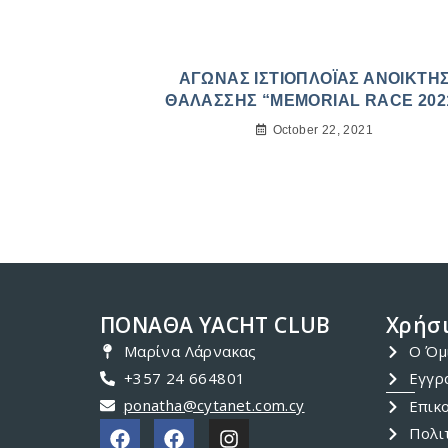
ΑΓΩΝΑΣ ΙΣΤΙΟΠΛΟΪΑΣ ΑΝΟΙΚΤΗ
ΘΑΛΑΣΣΗΣ “MEMORIAL RACE 202
October 22, 2021
ΠΟΝΑΘΑ YACHT CLUB
Χρήσι
Μαρίνα Λάρνακας
Ο Όμ
+357 24 664801
Εγγρ
ponatha@cytanet.com.cy
Επικ
Πολι