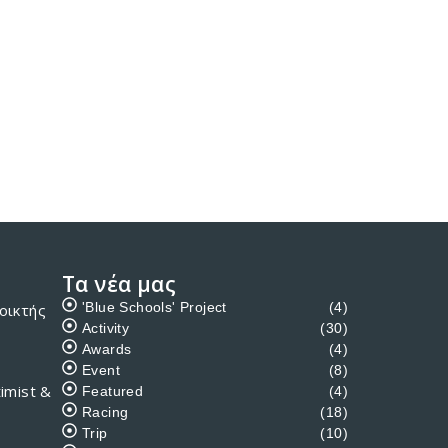
Τα νέα μας
'Blue Schools' Project
(4)
οικτής
Activity
(30)
Awards
(4)
Event
(8)
imist &
Featured
(4)
Racing
(18)
Trip
(10)