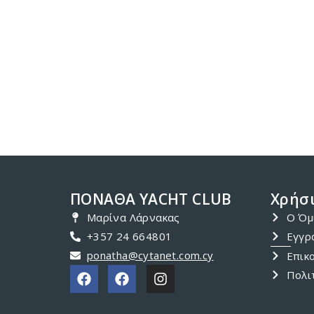
ΠΟΝΑΘΑ YACHT CLUB
Χρήσι
Μαρίνα Λάρνακας
Ο Όμ
+357 24 664801
Εγγρ
ponatha@cytanet.com.cy
Επικ
Πολι