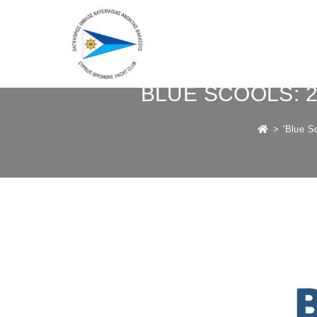
BLUE SCOOLS: 2n
>
'Blue S