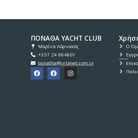
ΠΟΝΑΘΑ YACHT CLUB
Χρήσι
Μαρίνα Λάρνακας
Ο Όμ
+357 24 664801
Εγγρ
ponatha@cytanet.com.cy
Επικ
Πολι