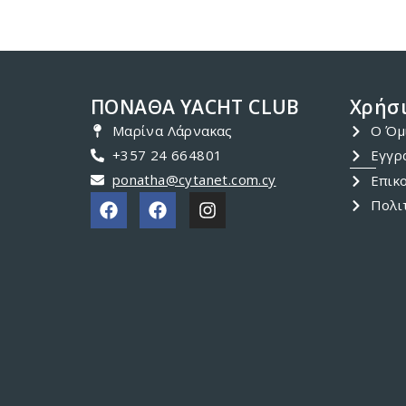
ΠΟΝΑΘΑ YACHT CLUB
Χρήσι
Μαρίνα Λάρνακας
Ο Όμ
+357 24 664801
Εγγρ
ponatha@cytanet.com.cy
Επικ
Πολι